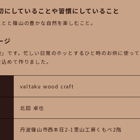
切にしていることや習慣にしていること
ことと篠山の豊かな自然を楽しむこと。
ージ
役」です。忙しい日常のホッとするひと時のお供に使って
を込めて作りました。
valtaku wood craft
北田 卓也
丹波篠山市西本荘2-1里山工房くもべ2階