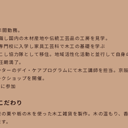
年間勤務。
退職し国内の木材産地や伝統工芸品の工房を見学。
術専門校に入学し家具工芸科で木工の基礎を学ぶ
おこし協力隊として移住。地域活性化活動と並行して自身
隊任期満了。
ンターのデイ・ケアプログラムにて木工講師を担当。京
ークショップを開催。
︎』に参加
こだわり
産の栗や栃の木を使った木工雑貨を製作。木の温もり、
ます。